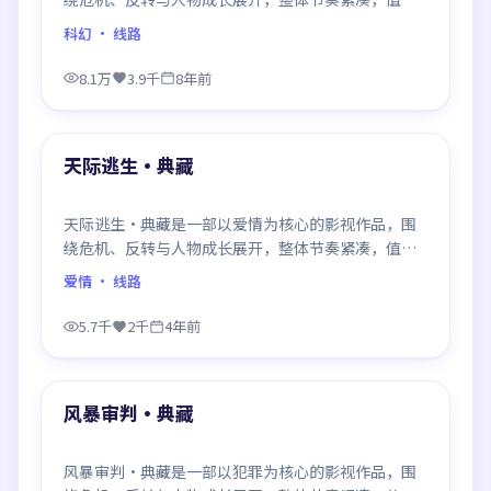
推荐观看。
科幻
· 线路
8.1万
3.9千
8年前
99:52
最新
天际逃生·典藏
天际逃生·典藏是一部以爱情为核心的影视作品，围
绕危机、反转与人物成长展开，整体节奏紧凑，值得
推荐观看。
爱情
· 线路
5.7千
2千
4年前
99:34
最新
风暴审判·典藏
风暴审判·典藏是一部以犯罪为核心的影视作品，围