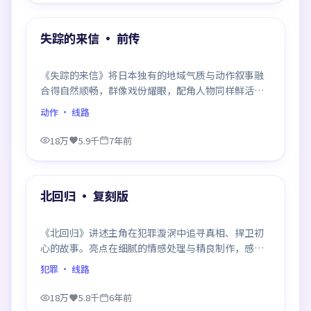
热门
失踪的来信 · 前传
《失踪的来信》将日本独有的地域气质与动作叙事融
合得自然顺畅，群像戏份耀眼，配角人物同样鲜活，
整部作品质感扎实。
动作
· 线路
18万
5.9千
7年前
99:24
热门
北回归 · 复刻版
《北回归》讲述主角在犯罪漩涡中追寻真相、捍卫初
心的故事。亮点在细腻的情感处理与精良制作，感情
戏与动作戏比例平衡，节奏舒服。
犯罪
· 线路
18万
5.8千
6年前