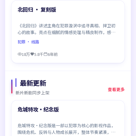
精选
北回归 · 复刻版
《北回归》讲述主角在犯罪漩涡中追寻真相、捍卫初
心的故事。亮点在细腻的情感处理与精良制作，感情
戏与动作戏比例平衡，节奏舒服。
犯罪
· 线路
18万
5.8千
6年前
最新更新
查看更多
新片新剧同步上架
88:51
最新
危城特攻·纪念版
危城特攻·纪念版是一部以犯罪为核心的影视作品，
围绕危机、反转与人物成长展开，整体节奏紧凑，值