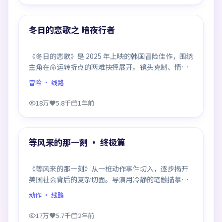
99:26
热门
冬日的恋歌之 暗夜行者
《冬日的恋歌》是 2025 年上映的韩国冒险佳作，围绕
主角在命运转折点的两难抉择展开。镜头克制、情感
浓烈，伏笔层层铺陈，结尾出人意料，是同类题材中
冒险
· 线路
口碑回潮的一部。
18万
5.8千
1年前
99:32
热门
等风来的那一刻 · 终极篇
《等风来的那一刻》从一桩动作事件切入，逐步揭开
美国社会背后的复杂切面。导演用冷静的笔触描摹人
物挣扎，沉浸感极强，看完后劲十足。
动作
· 线路
17万
5.7千
2年前