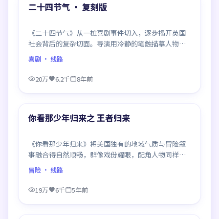
精选
二十四节气 · 复刻版
《二十四节气》从一桩喜剧事件切入，逐步揭开英国
社会背后的复杂切面。导演用冷静的笔触描摹人物挣
扎，沉浸感极强，看完后劲十足。
喜剧
· 线路
20万
6.2千
8年前
99:29
精选
你看那少年归来之 王者归来
《你看那少年归来》将美国独有的地域气质与冒险叙
事融合得自然顺畅，群像戏份耀眼，配角人物同样鲜
活，整部作品质感扎实。
冒险
· 线路
19万
6千
5年前
99:37