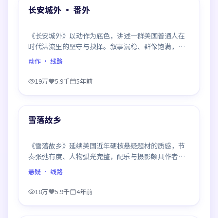
精选
长安城外 · 番外
《长安城外》以动作为底色，讲述一群美国普通人在
时代洪流里的坚守与抉择。叙事沉稳、群像饱满，每
一场对手戏都打磨得克制而精确，回味悠长。
动作
· 线路
19万
5.9千
5年前
99:31
精选
雪落故乡
《雪落故乡》延续美国近年硬核悬疑题材的质感，节
奏张弛有度、人物弧光完整，配乐与摄影颇具作者风
格，是一部值得逐帧细看的诚意之作。
悬疑
· 线路
18万
5.9千
4年前
99:36