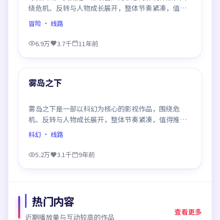
绕危机、反转与人物成长展开，整体节奏紧凑，值得
推荐观看。
冒险
· 线路
6.9万
3.7千
11年前
99:32
最新
雾岛之下
雾岛之下是一部以科幻为核心的影视作品，围绕危
机、反转与人物成长展开，整体节奏紧凑，值得推荐
观看。
科幻
· 线路
5.2万
3.1千
9年前
热门内容
查看更多
近期播放量与互动较高的作品
99:31