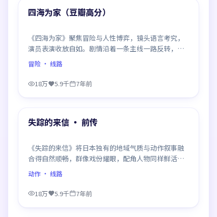
精选
四海为家（豆瓣高分）
《四海为家》聚焦冒险与人性博弈，镜头语言考究，
演员表演收放自如。剧情沿着一条主线一路反转，每
次揭晓都重塑前情认知，悬念感拉满。
冒险
· 线路
18万
5.9千
7年前
99:17
精选
失踪的来信 · 前传
《失踪的来信》将日本独有的地域气质与动作叙事融
合得自然顺畅，群像戏份耀眼，配角人物同样鲜活，
整部作品质感扎实。
动作
· 线路
18万
5.9千
7年前
99:24