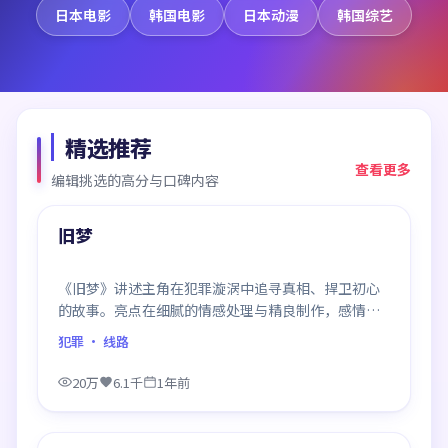
日本电影
韩国电影
日本动漫
韩国综艺
精选推荐
查看更多
编辑挑选的高分与口碑内容
99:42
精选
旧梦
《旧梦》讲述主角在犯罪漩涡中追寻真相、捍卫初心
的故事。亮点在细腻的情感处理与精良制作，感情戏
与动作戏比例平衡，节奏舒服。
犯罪
· 线路
20万
6.1千
1年前
99:01