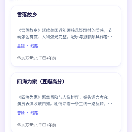
热门
雪落故乡
《雪落故乡》延续美国近年硬核悬疑题材的质感，节
奏张弛有度、人物弧光完整，配乐与摄影颇具作者风
格，是一部值得逐帧细看的诚意之作。
悬疑
· 线路
18万
5.9千
4年前
99:36
热门
四海为家（豆瓣高分）
《四海为家》聚焦冒险与人性博弈，镜头语言考究，
演员表演收放自如。剧情沿着一条主线一路反转，每
次揭晓都重塑前情认知，悬念感拉满。
冒险
· 线路
18万
5.9千
7年前
99:17